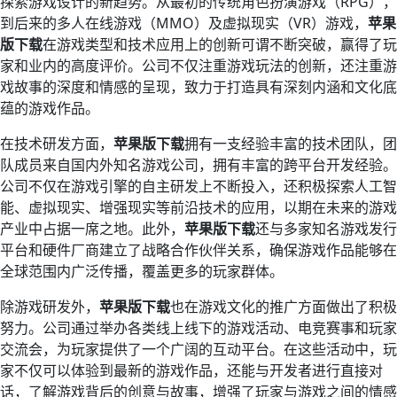
探索游戏设计的新趋势。从最初的传统角色扮演游戏（RPG），
到后来的多人在线游戏（MMO）及虚拟现实（VR）游戏，
苹果
版下载
在游戏类型和技术应用上的创新可谓不断突破，赢得了玩
家和业内的高度评价。公司不仅注重游戏玩法的创新，还注重游
戏故事的深度和情感的呈现，致力于打造具有深刻内涵和文化底
蕴的游戏作品。
在技术研发方面，
苹果版下载
拥有一支经验丰富的技术团队，团
队成员来自国内外知名游戏公司，拥有丰富的跨平台开发经验。
公司不仅在游戏引擎的自主研发上不断投入，还积极探索人工智
能、虚拟现实、增强现实等前沿技术的应用，以期在未来的游戏
产业中占据一席之地。此外，
苹果版下载
还与多家知名游戏发行
平台和硬件厂商建立了战略合作伙伴关系，确保游戏作品能够在
全球范围内广泛传播，覆盖更多的玩家群体。
除游戏研发外，
苹果版下载
也在游戏文化的推广方面做出了积极
努力。公司通过举办各类线上线下的游戏活动、电竞赛事和玩家
交流会，为玩家提供了一个广阔的互动平台。在这些活动中，玩
家不仅可以体验到最新的游戏作品，还能与开发者进行直接对
话，了解游戏背后的创意与故事，增强了玩家与游戏之间的情感